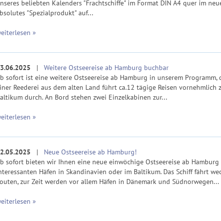
nseres beliebten Kalenders "Frachtschiffe" im Format DIN A4 quer im neu
bsolutes "Spezialprodukt" auf...
eiterlesen »
3.06.2025
|
Weitere Ostseereise ab Hamburg buchbar
b sofort ist eine weitere Ostseereise ab Hamburg in unserem Programm, d
iner Reederei aus dem alten Land führt ca.12 tägige Reisen vornehmlich 
altikum durch. An Bord stehen zwei Einzelkabinen zur...
eiterlesen »
2.05.2025
|
Neue Ostseereise ab Hamburg!
b sofort bieten wir Ihnen eine neue einwöchige Ostseereise ab Hamburg 
nteressanten Häfen in Skandinavien oder im Baltikum. Das Schiff fährt we
outen, zur Zeit werden vor allem Häfen in Dänemark und Südnorwegen...
eiterlesen »