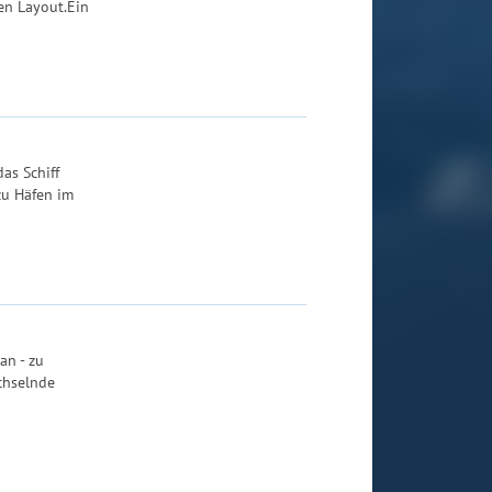
en Layout.Ein
as Schiff
zu Häfen im
an - zu
chselnde