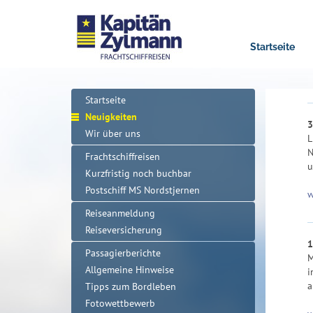
Startseite
Startseite
Neuigkeiten
3
Wir über uns
L
N
Frachtschiffreisen
u
Kurzfristig noch buchbar
Postschiff MS Nordstjernen
w
Reiseanmeldung
Reiseversicherung
1
Passagierberichte
M
Allgemeine Hinweise
i
a
Tipps zum Bordleben
Fotowettbewerb