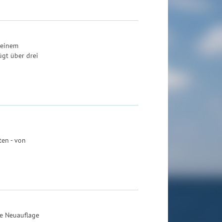
 einem
ügt über drei
ten - von
ne Neuauflage