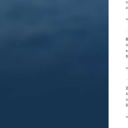
u
a
w
0
A
e
B
w
2
A
i
R
w