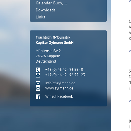
w
Kalender, Buch, ...
Downloads
Links
1
A
b
Frachtschiff-Touristik
K
Kapitän Zylmann GmbH
w
Mühlenstraße 2
24376 Kappeln
Deutschland
+49 (0) 46 42 - 96 55 - 0
3
+49 (0) 46 42 - 96 55 - 23
D
"
info(at)zylmann.de
www.zylmann.de
k
Wir auf Facebook
w
0
L