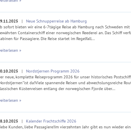
eiterlesen »
9.11.2025
|
Neue Schnupperreise ab Hamburg
b sofort bieten wir eine 6-7tägige Reise ab Hamburg nach Schweden mit
ewährten Containerschiff einer norwegischen Reederei an. Das Schiff verf
abinen für Passagiere. Die Reise startet im Regelfall...
eiterlesen »
0.10.2025
|
Nordstjernen Programm 2026
er neue, komplette Reiseprogramm 2026 für unser historisches Postschiff
Nordstjernen"ist da!Viele spannende Reisen und abwechslungsreiche Rou
lassischen Küstenreisen entlang der norwegischen Fjorde über...
eiterlesen »
8.10.2025
|
Kalender Frachtschiffe 2026
iebe Kunden, liebe Passagiere!Im vierzehnten Jahr gibt es nun wieder ei