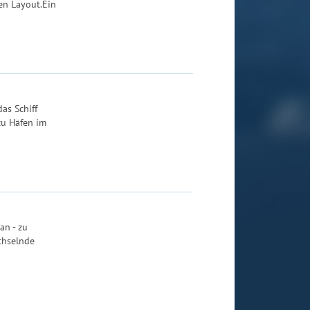
en Layout.Ein
as Schiff
zu Häfen im
an - zu
chselnde