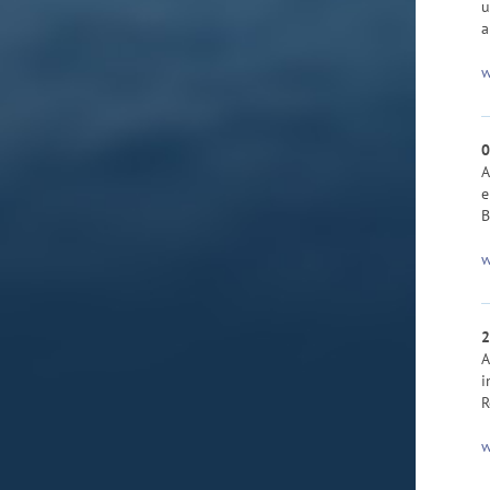
u
a
w
0
A
e
B
w
2
A
i
R
w