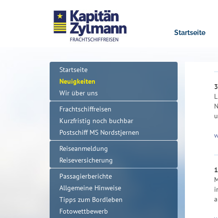
Startseite
Startseite
Neuigkeiten
3
Wir über uns
L
N
Frachtschiffreisen
u
Kurzfristig noch buchbar
Postschiff MS Nordstjernen
w
Reiseanmeldung
Reiseversicherung
1
Passagierberichte
M
Allgemeine Hinweise
i
a
Tipps zum Bordleben
Fotowettbewerb