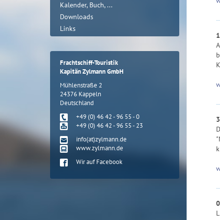
w
Kalender, Buch, ...
Downloads
Links
1
A
b
Frachtschiff-Touristik
K
Kapitän Zylmann GmbH
w
Mühlenstraße 2
24376 Kappeln
Deutschland
+49 (0) 46 42 - 96 55 - 0
3
+49 (0) 46 42 - 96 55 - 23
D
"
info(at)zylmann.de
www.zylmann.de
k
Wir auf Facebook
w
0
L