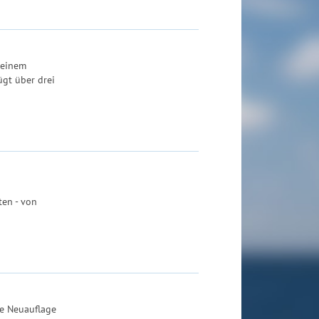
 einem
ügt über drei
ten - von
ne Neuauflage