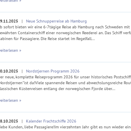
eiterlesen »
9.11.2025
|
Neue Schnupperreise ab Hamburg
b sofort bieten wir eine 6-7tägige Reise ab Hamburg nach Schweden mit
ewährten Containerschiff einer norwegischen Reederei an. Das Schiff verf
abinen für Passagiere. Die Reise startet im Regelfall...
eiterlesen »
0.10.2025
|
Nordstjernen Programm 2026
er neue, komplette Reiseprogramm 2026 für unser historisches Postschiff
Nordstjernen"ist da!Viele spannende Reisen und abwechslungsreiche Rou
lassischen Küstenreisen entlang der norwegischen Fjorde über...
eiterlesen »
8.10.2025
|
Kalender Frachtschiffe 2026
iebe Kunden, liebe Passagiere!Im vierzehnten Jahr gibt es nun wieder ei