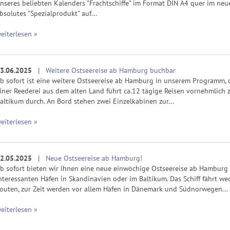
nseres beliebten Kalenders "Frachtschiffe" im Format DIN A4 quer im neu
bsolutes "Spezialprodukt" auf...
eiterlesen »
3.06.2025
|
Weitere Ostseereise ab Hamburg buchbar
b sofort ist eine weitere Ostseereise ab Hamburg in unserem Programm, d
iner Reederei aus dem alten Land führt ca.12 tägige Reisen vornehmlich 
altikum durch. An Bord stehen zwei Einzelkabinen zur...
eiterlesen »
2.05.2025
|
Neue Ostseereise ab Hamburg!
b sofort bieten wir Ihnen eine neue einwöchige Ostseereise ab Hamburg 
nteressanten Häfen in Skandinavien oder im Baltikum. Das Schiff fährt we
outen, zur Zeit werden vor allem Häfen in Dänemark und Südnorwegen...
eiterlesen »