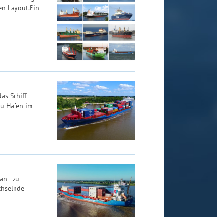
en Layout.Ein
as Schiff
zu Häfen im
an - zu
chselnde