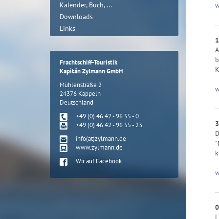
Kalender, Buch, ...
w
Downloads
Links
1
A
b
Frachtschiff-Touristik
K
Kapitän Zylmann GmbH
Mühlenstraße 2
w
24376 Kappeln
Deutschland
+49 (0) 46 42 - 96 55 - 0
3
+49 (0) 46 42 - 96 55 - 23
D
info(at)zylmann.de
"
www.zylmann.de
k
Wir auf Facebook
w
0
L