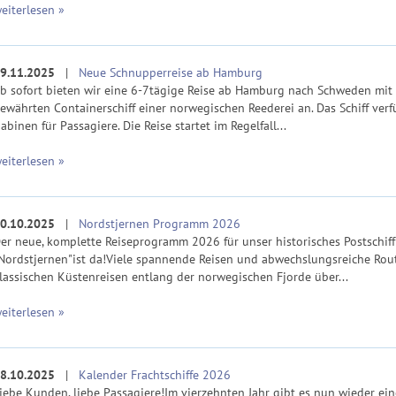
eiterlesen »
9.11.2025
|
Neue Schnupperreise ab Hamburg
b sofort bieten wir eine 6-7tägige Reise ab Hamburg nach Schweden mit
ewährten Containerschiff einer norwegischen Reederei an. Das Schiff verf
abinen für Passagiere. Die Reise startet im Regelfall...
eiterlesen »
0.10.2025
|
Nordstjernen Programm 2026
er neue, komplette Reiseprogramm 2026 für unser historisches Postschiff
Nordstjernen"ist da!Viele spannende Reisen und abwechslungsreiche Rou
lassischen Küstenreisen entlang der norwegischen Fjorde über...
eiterlesen »
8.10.2025
|
Kalender Frachtschiffe 2026
iebe Kunden, liebe Passagiere!Im vierzehnten Jahr gibt es nun wieder ei