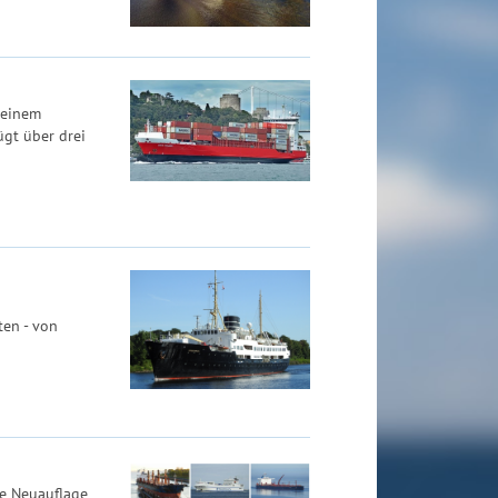
 einem
ügt über drei
ten - von
ne Neuauflage