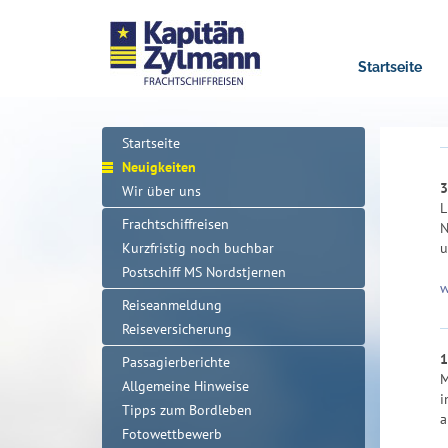
Startseite
Startseite
Neuigkeiten
3
Wir über uns
L
Frachtschiffreisen
N
Kurzfristig noch buchbar
u
Postschiff MS Nordstjernen
w
Reiseanmeldung
Reiseversicherung
1
Passagierberichte
M
Allgemeine Hinweise
i
Tipps zum Bordleben
a
Fotowettbewerb