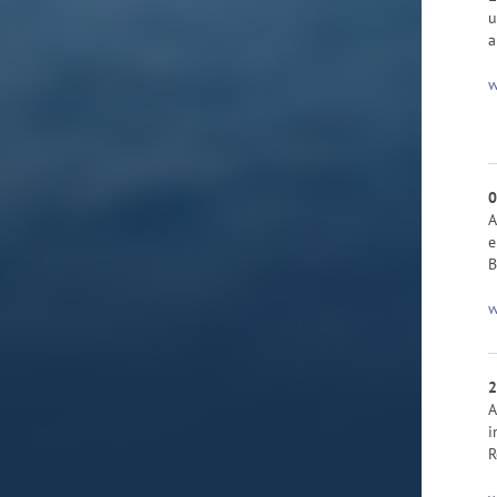
u
a
w
0
A
e
B
w
2
A
i
R