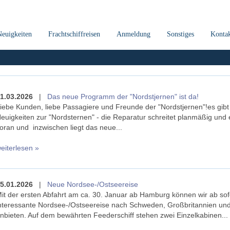
Neuigkeiten
Frachtschiffreisen
Anmeldung
Sonstiges
Konta
1.03.2026
|
Das neue Programm der "Nordstjernen" ist da!
iebe Kunden, liebe Passagiere und Freunde der "Nordstjernen"!es gibt
euigkeiten zur "Nordsternen" - die Reparatur schreitet planmäßig und e
oran und inzwischen liegt das neue...
eiterlesen »
5.01.2026
|
Neue Nordsee-/Ostseereise
it der ersten Abfahrt am ca. 30. Januar ab Hamburg können wir ab sof
nteressante Nordsee-/Ostseereise nach Schweden, Großbritannien und
nbieten. Auf dem bewährten Feederschiff stehen zwei Einzelkabinen...