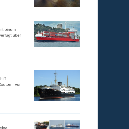
mit einem
verfügt über
iff
Routen - von
eine