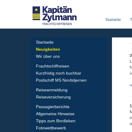
Startseite
Startseite
Neuigkeiten
3
Wir über uns
L
Frachtschiffreisen
N
Kurzfristig noch buchbar
v
Postschiff MS Nordstjernen
w
Reiseanmeldung
Reiseversicherung
1
Passagierberichte
M
Allgemeine Hinweise
i
Tipps zum Bordleben
a
Fotowettbewerb