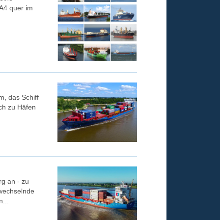
 A4 quer im
, das Schiff
ch zu Häfen
g an - zu
 wechselnde
...