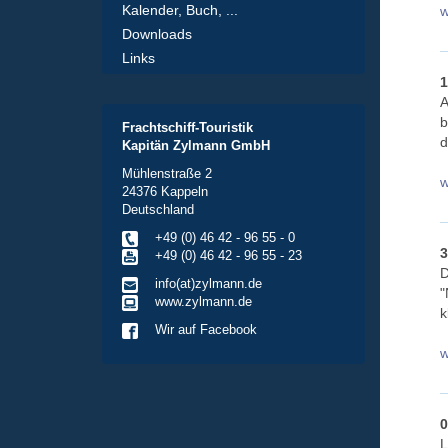
Kalender, Buch, ...
w
Downloads
Links
1
A
b
Frachtschiff-Touristik
d
Kapitän Zylmann GmbH
Mühlenstraße 2
w
24376 Kappeln
Deutschland
+49 (0) 46 42 - 96 55 - 0
3
+49 (0) 46 42 - 96 55 - 23
D
info(at)zylmann.de
"
www.zylmann.de
k
Wir auf Facebook
w
0
L