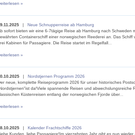
eiterlesen »
9.11.2025
|
Neue Schnupperreise ab Hamburg
b sofort bieten wir eine 6-7tägige Reise ab Hamburg nach Schweden 
ewährten Containerschiff einer norwegischen Reederei an. Das Schiff 
rei Kabinen für Passagiere. Die Reise startet im Regelfall...
eiterlesen »
0.10.2025
|
Nordstjernen Programm 2026
er neue, komplette Reiseprogramm 2026 für unser historisches Postsch
Nordstjernen"ist da!Viele spannende Reisen und abwechslungsreiche 
lassischen Küstenreisen entlang der norwegischen Fjorde über...
eiterlesen »
8.10.2025
|
Kalender Frachtschiffe 2026
iebe Kunden, liebe Passagiere!Im vierzehnten Jahr gibt es nun wieder 