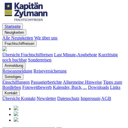
Startseite
Neuigkeiten
Alle Neuigkeiten
Wir über uns
Frachtschiffreisen
Übersicht Frachtschiffreisen
Last Minute-Angbebote
Kurzfristig
noch buchbar
Sonderreisen
Anmeldung
Reiseanmeldung
Reiseversicherung
Sonstiges
Einschiffungen
Passagierberichte
Allgemeine Hinweise
Tipps zum
Bordleben
Fotowettbewerb
Kalender, Buch, ...
Downloads
Links
Kontakt
Übersicht Kontakt
Newsletter
Datenschutz
Impressum
AGB