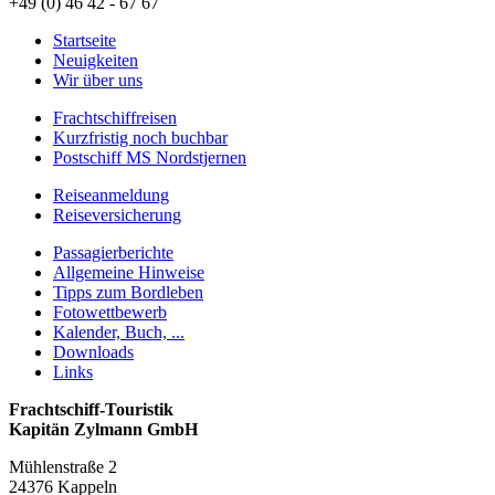
+49 (0) 46 42 - 67 67
Startseite
Neuigkeiten
Wir über uns
Frachtschiffreisen
Kurzfristig noch buchbar
Postschiff MS Nordstjernen
Reiseanmeldung
Reiseversicherung
Passagierberichte
Allgemeine Hinweise
Tipps zum Bordleben
Fotowettbewerb
Kalender, Buch, ...
Downloads
Links
Frachtschiff-Touristik
Kapitän Zylmann GmbH
Mühlenstraße 2
24376 Kappeln