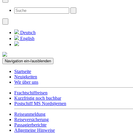
Deutsch
English
Navigation ein-/ausblenden
Startseite
Neuigkeiten
Wir über uns
Frachtschiffreisen
Kurzfristig noch buchbar
Postschiff MS Nordstjernen
Reiseanmeldung
Reiseversicherung
Passagierberichte
Allgemeine Hinweise