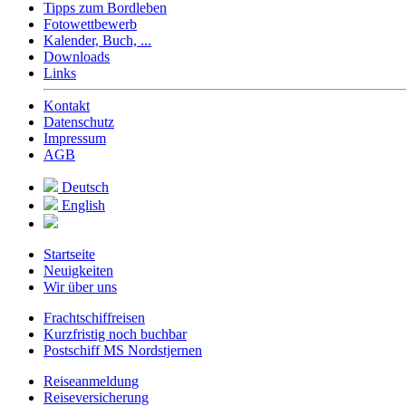
Tipps zum Bordleben
Fotowettbewerb
Kalender, Buch, ...
Downloads
Links
Kontakt
Datenschutz
Impressum
AGB
Deutsch
English
Startseite
Neuigkeiten
Wir über uns
Frachtschiffreisen
Kurzfristig noch buchbar
Postschiff MS Nordstjernen
Reiseanmeldung
Reiseversicherung