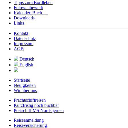
Tipps zum Bordleben
Fotowettbewerb
Kalender, Buch, ...
Downloads
Links
Kontakt
Datenschutz
Impressum
AGB
Deutsch
English
Startseite
Neuigkeiten
Wir über uns
Frachtschiffreisen
Kurzfristig noch buchbar
Postschiff MS Nordstjernen
Reiseanmeldung
Reiseversicherung