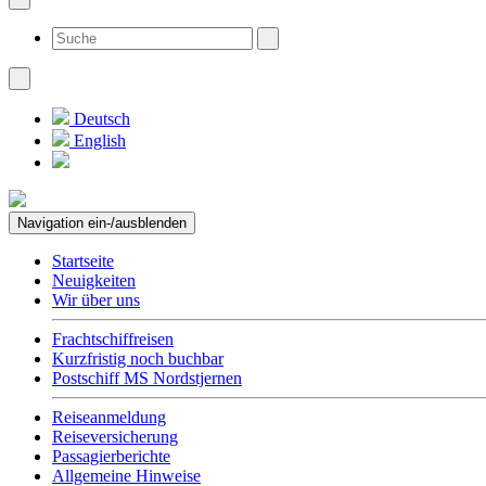
Deutsch
English
Navigation ein-/ausblenden
Startseite
Neuigkeiten
Wir über uns
Frachtschiffreisen
Kurzfristig noch buchbar
Postschiff MS Nordstjernen
Reiseanmeldung
Reiseversicherung
Passagierberichte
Allgemeine Hinweise