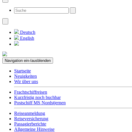
Deutsch
English
Navigation ein-/ausblenden
Startseite
Neuigkeiten
Wir über uns
Frachtschiffreisen
Kurzfristig noch buchbar
Postschiff MS Nordstjernen
Reiseanmeldung
Reiseversicherung
Passagierberichte
Allgemeine Hinweise