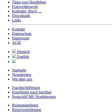
Tipps zum Bordleben
Fotowettbewerb
Kalender, Buch, ...
Downloads
Links
Kontakt
Datenschutz
Impressum
AGB
Deutsch
English
Startseite
Neuigkeiten
Wir über uns
Frachtschiffreisen
Kurzfristig noch buchbar
Postschiff MS Nordstjernen
Reiseanmeldung
Reiseversicherung