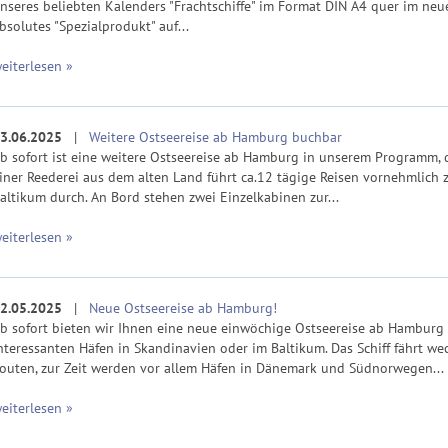
nseres beliebten Kalenders "Frachtschiffe" im Format DIN A4 quer im neu
bsolutes "Spezialprodukt" auf...
eiterlesen »
3.06.2025
|
Weitere Ostseereise ab Hamburg buchbar
b sofort ist eine weitere Ostseereise ab Hamburg in unserem Programm, d
iner Reederei aus dem alten Land führt ca.12 tägige Reisen vornehmlich 
altikum durch. An Bord stehen zwei Einzelkabinen zur...
eiterlesen »
2.05.2025
|
Neue Ostseereise ab Hamburg!
b sofort bieten wir Ihnen eine neue einwöchige Ostseereise ab Hamburg 
nteressanten Häfen in Skandinavien oder im Baltikum. Das Schiff fährt we
outen, zur Zeit werden vor allem Häfen in Dänemark und Südnorwegen...
eiterlesen »