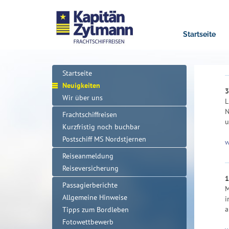
Startseite
Startseite
Neuigkeiten
3
Wir über uns
L
N
Frachtschiffreisen
u
Kurzfristig noch buchbar
Postschiff MS Nordstjernen
w
Reiseanmeldung
Reiseversicherung
1
Passagierberichte
M
Allgemeine Hinweise
i
a
Tipps zum Bordleben
Fotowettbewerb