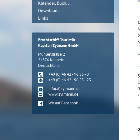
w
Kalender, Buch, ...
Downloads
Links
1
A
b
Frachtschiff-Touristik
K
Kapitän Zylmann GmbH
w
Mühlenstraße 2
24376 Kappeln
Deutschland
+49 (0) 46 42 - 96 55 - 0
3
+49 (0) 46 42 - 96 55 - 23
D
"
info(at)zylmann.de
www.zylmann.de
k
Wir auf Facebook
w
0
L