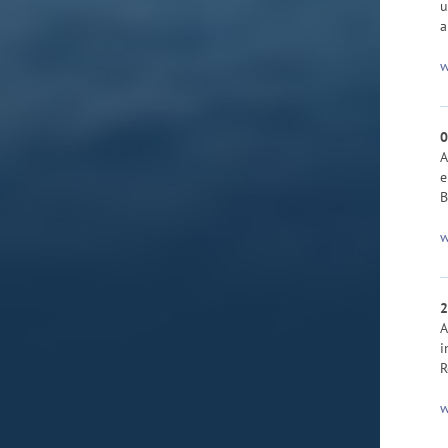
u
a
w
0
A
e
B
w
2
A
i
R
w