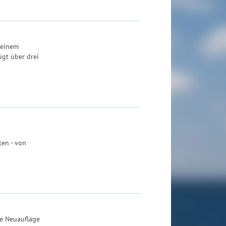
 einem
ügt über drei
ten - von
ne Neuauflage