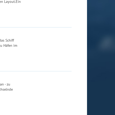
en Layout.Ein
as Schiff
zu Häfen im
an - zu
chselnde