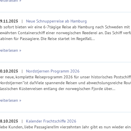
eiterlesen »
9.11.2025
|
Neue Schnupperreise ab Hamburg
b sofort bieten wir eine 6-7tägige Reise ab Hamburg nach Schweden mit
ewährten Containerschiff einer norwegischen Reederei an. Das Schiff verf
abinen für Passagiere. Die Reise startet im Regelfall...
eiterlesen »
0.10.2025
|
Nordstjernen Programm 2026
er neue, komplette Reiseprogramm 2026 für unser historisches Postschiff
Nordstjernen"ist da!Viele spannende Reisen und abwechslungsreiche Rou
lassischen Küstenreisen entlang der norwegischen Fjorde über...
eiterlesen »
8.10.2025
|
Kalender Frachtschiffe 2026
iebe Kunden, liebe Passagiere!Im vierzehnten Jahr gibt es nun wieder ei