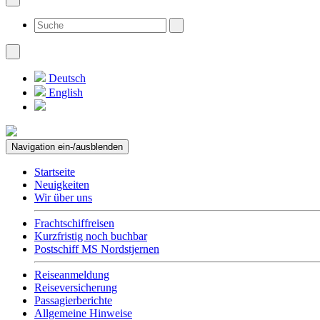
Deutsch
English
Navigation ein-/ausblenden
Startseite
Neuigkeiten
Wir über uns
Frachtschiffreisen
Kurzfristig noch buchbar
Postschiff MS Nordstjernen
Reiseanmeldung
Reiseversicherung
Passagierberichte
Allgemeine Hinweise