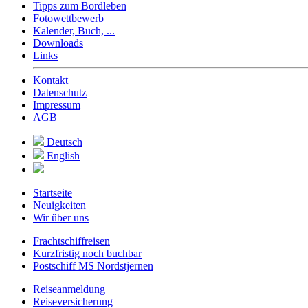
Tipps zum Bordleben
Fotowettbewerb
Kalender, Buch, ...
Downloads
Links
Kontakt
Datenschutz
Impressum
AGB
Deutsch
English
Startseite
Neuigkeiten
Wir über uns
Frachtschiffreisen
Kurzfristig noch buchbar
Postschiff MS Nordstjernen
Reiseanmeldung
Reiseversicherung