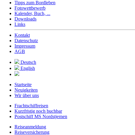
Tipps zum Bordleben
Fotowettbewerb
Kalender, Buch, ...
Downloads
Links
Kontakt
Datenschutz
Impressum
AGB
Deutsch
English
Startseite
Neuigkeiten
Wir über uns
Frachtschiffreisen
Kurzfristig noch buchbar
Postschiff MS Nordstjernen
Reiseanmeldung
Reiseversicherung