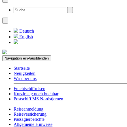
Deutsch
English
Navigation ein-/ausblenden
Startseite
Neuigkeiten
Wir über uns
Frachtschiffreisen
Kurzfristig noch buchbar
Postschiff MS Nordstjernen
Reiseanmeldung
Reiseversicherung
Passagierberichte
Allgemeine Hinweise