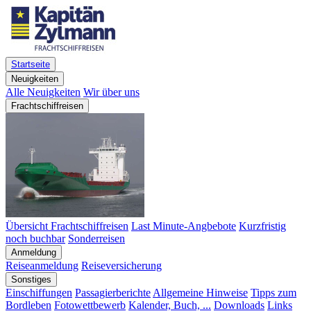
Startseite
Neuigkeiten
Alle Neuigkeiten
Wir über uns
Frachtschiffreisen
Übersicht Frachtschiffreisen
Last Minute-Angbebote
Kurzfristig
noch buchbar
Sonderreisen
Anmeldung
Reiseanmeldung
Reiseversicherung
Sonstiges
Einschiffungen
Passagierberichte
Allgemeine Hinweise
Tipps zum
Bordleben
Fotowettbewerb
Kalender, Buch, ...
Downloads
Links