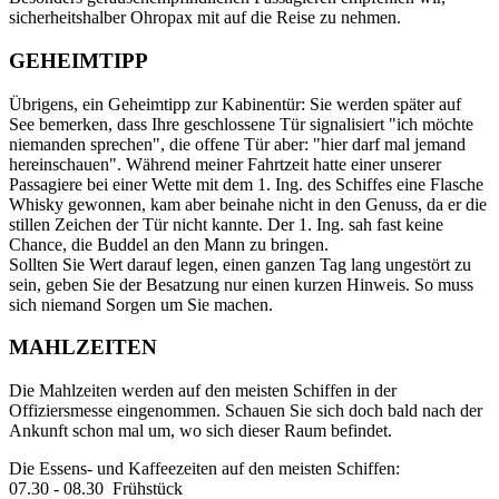
sicherheitshalber Ohropax mit auf die Reise zu nehmen.
GEHEIMTIPP
Übrigens, ein Geheimtipp zur Kabinentür: Sie werden später auf
See bemerken, dass Ihre geschlossene Tür signalisiert "ich möchte
niemanden sprechen", die offene Tür aber: "hier darf mal jemand
hereinschauen". Während meiner Fahrtzeit hatte einer unserer
Passagiere bei einer Wette mit dem 1. Ing. des Schiffes eine Flasche
Whisky gewonnen, kam aber beinahe nicht in den Genuss, da er die
stillen Zeichen der Tür nicht kannte. Der 1. Ing. sah fast keine
Chance, die Buddel an den Mann zu bringen.
Sollten Sie Wert darauf legen, einen ganzen Tag lang ungestört zu
sein, geben Sie der Besatzung nur einen kurzen Hinweis. So muss
sich niemand Sorgen um Sie machen.
MAHLZEITEN
Die Mahlzeiten werden auf den meisten Schiffen in der
Offiziersmesse eingenommen. Schauen Sie sich doch bald nach der
Ankunft schon mal um, wo sich dieser Raum befindet.
Die Essens- und Kaffeezeiten auf den meisten Schiffen:
07.30 - 08.30 Frühstück