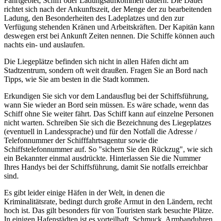
Fahrtgebiet, Schiff oder Ladungsaufkommen dauern. Die Dauer
richtet sich nach der Ankunftszeit, der Menge der zu bearbeitenden
Ladung, den Besonderheiten des Ladeplatzes und den zur
Verfügung stehenden Kränen und Arbeitskräften. Der Kapitän kann
deswegen erst bei Ankunft Zeiten nennen. Die Schiffe können auch
nachts ein- und auslaufen.
Die Liegeplätze befinden sich nicht in allen Häfen dicht am
Stadtzentrum, sondern oft weit draußen. Fragen Sie an Bord nach
Tipps, wie Sie am besten in die Stadt kommen.
Erkundigen Sie sich vor dem Landausflug bei der Schiffsführung,
wann Sie wieder an Bord sein müssen. Es wäre schade, wenn das
Schiff ohne Sie weiter fährt. Das Schiff kann auf einzelne Personen
nicht warten. Schreiben Sie sich die Bezeichnung des Liegeplatzes
(eventuell in Landessprache) und für den Notfall die Adresse /
Telefonnummer der Schifffahrtsagentur sowie die
Schiffstelefonnummer auf. So "sichern Sie den Rückzug", wie sich
ein Bekannter einmal ausdrückte. Hinterlassen Sie die Nummer
Ihres Handys bei der Schiffsführung, damit Sie notfalls erreichbar
sind.
Es gibt leider einige Häfen in der Welt, in denen die
Kriminalitätsrate, bedingt durch große Armut in den Ländern, recht
hoch ist. Das gilt besonders für von Touristen stark besuchte Plätze.
In einigen Hafenstädten ist es vorteilhaft, Schmuck, Armbanduhren,