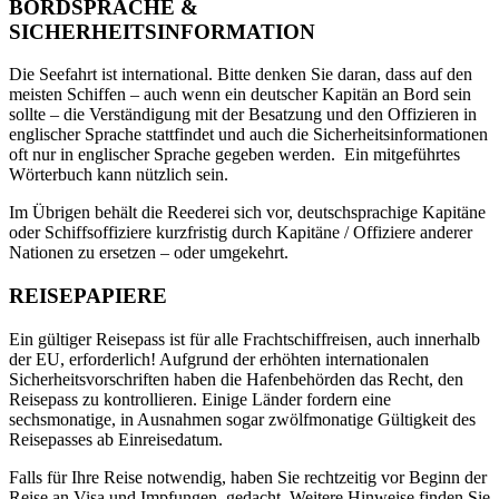
BORDSPRACHE &
SICHERHEITSINFORMATION
Die Seefahrt ist international. Bitte denken Sie daran, dass auf den
meisten Schiffen – auch wenn ein deutscher Kapitän an Bord sein
sollte – die Verständigung mit der Besatzung und den Offizieren in
englischer Sprache stattfindet und auch die Sicherheitsinformationen
oft nur in englischer Sprache gegeben werden. Ein mitgeführtes
Wörterbuch kann nützlich sein.
Im Übrigen behält die Reederei sich vor, deutschsprachige Kapitäne
oder Schiffsoffiziere kurzfristig durch Kapitäne / Offiziere anderer
Nationen zu ersetzen – oder umgekehrt.
REISEPAPIERE
Ein gültiger Reisepass ist für alle Frachtschiffreisen, auch innerhalb
der EU, erforderlich! Aufgrund der erhöhten internationalen
Sicherheitsvorschriften haben die Hafenbehörden das Recht, den
Reisepass zu kontrollieren. Einige Länder fordern eine
sechsmonatige, in Ausnahmen sogar zwölfmonatige Gültigkeit des
Reisepasses ab Einreisedatum.
Falls für Ihre Reise notwendig, haben Sie rechtzeitig vor Beginn der
Reise an Visa und Impfungen gedacht. Weitere Hinweise finden Sie