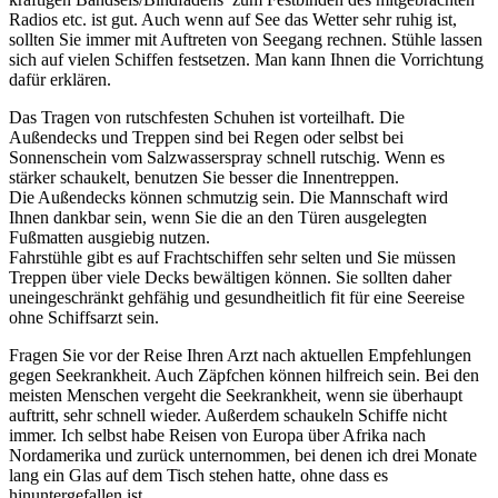
Radios etc. ist gut. Auch wenn auf See das Wetter sehr ruhig ist,
sollten Sie immer mit Auftreten von Seegang rechnen. Stühle lassen
sich auf vielen Schiffen festsetzen. Man kann Ihnen die Vorrichtung
dafür erklären.
Das Tragen von rutschfesten Schuhen ist vorteilhaft. Die
Außendecks und Treppen sind bei Regen oder selbst bei
Sonnenschein vom Salzwasserspray schnell rutschig. Wenn es
stärker schaukelt, benutzen Sie besser die Innentreppen.
Die Außendecks können schmutzig sein. Die Mannschaft wird
Ihnen dankbar sein, wenn Sie die an den Türen ausgelegten
Fußmatten ausgiebig nutzen.
Fahrstühle gibt es auf Frachtschiffen sehr selten und Sie müssen
Treppen über viele Decks bewältigen können. Sie sollten daher
uneingeschränkt gehfähig und gesundheitlich fit für eine Seereise
ohne Schiffsarzt sein.
Fragen Sie vor der Reise Ihren Arzt nach aktuellen Empfehlungen
gegen Seekrankheit. Auch Zäpfchen können hilfreich sein. Bei den
meisten Menschen vergeht die Seekrankheit, wenn sie überhaupt
auftritt, sehr schnell wieder. Außerdem schaukeln Schiffe nicht
immer. Ich selbst habe Reisen von Europa über Afrika nach
Nordamerika und zurück unternommen, bei denen ich drei Monate
lang ein Glas auf dem Tisch stehen hatte, ohne dass es
hinuntergefallen ist.