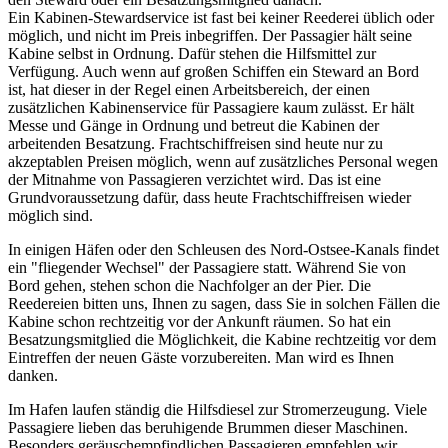
Ein Kabinen-Stewardservice ist fast bei keiner Reederei üblich oder
möglich, und nicht im Preis inbegriffen. Der Passagier hält seine
Kabine selbst in Ordnung. Dafür stehen die Hilfsmittel zur
Verfügung. Auch wenn auf großen Schiffen ein Steward an Bord
ist, hat dieser in der Regel einen Arbeitsbereich, der einen
zusätzlichen Kabinenservice für Passagiere kaum zulässt. Er hält
Messe und Gänge in Ordnung und betreut die Kabinen der
arbeitenden Besatzung. Frachtschiffreisen sind heute nur zu
akzeptablen Preisen möglich, wenn auf zusätzliches Personal wegen
der Mitnahme von Passagieren verzichtet wird. Das ist eine
Grundvoraussetzung dafür, dass heute Frachtschiffreisen wieder
möglich sind.
In einigen Häfen oder den Schleusen des Nord-Ostsee-Kanals findet
ein "fliegender Wechsel" der Passagiere statt. Während Sie von
Bord gehen, stehen schon die Nachfolger an der Pier. Die
Reedereien bitten uns, Ihnen zu sagen, dass Sie in solchen Fällen die
Kabine schon rechtzeitig vor der Ankunft räumen. So hat ein
Besatzungsmitglied die Möglichkeit, die Kabine rechtzeitig vor dem
Eintreffen der neuen Gäste vorzubereiten. Man wird es Ihnen
danken.
Im Hafen laufen ständig die Hilfsdiesel zur Stromerzeugung. Viele
Passagiere lieben das beruhigende Brummen dieser Maschinen.
Besonders geräuschempfindlichen Passagieren empfehlen wir,