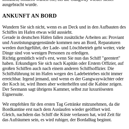
ausgebracht wurde.
ANKUNFT AN BORD
Wundern Sie sich nicht, wenn es an Deck und in den Aufbauten des
Schiffes im Hafen etwas wild aussieht.
Gerade in deutschen Häfen fallen zusätzliche Arbeiten an: Proviant
und Ausrüstungsgegenstände kommen neu an Bord, Reparaturen
werden durchgeführt, der Lade- und Löschbetrieb geht weiter, viele
Dinge sind von wenigen Personen zu erledigen.
Richtig gemütlich wird's erst, wenn Sie nun das Schiff "geentert"
haben. Erkundigen Sie sich nach Kapitän oder Erstem Offizier, auf
großen Schiffen auch nach einem anderen Schiffsoffizier. Die
Schiffsführung ist im Hafen wegen des Ladebetriebes nicht immer
erreichbar. Irgend jemand, und wenn es der Gangwaywächter oder
der Koch ist, wird Ihnen aber weiterhelfen und die Kabine zeigen.
Der Seemann sagt übrigens Kammer, selbst zur luxuriösesten
Eignersuite.
Wir empfehlen für den ersten Tag Getränke mitzunehmen, da die
Bordkantine erst nach dem Auslaufen wieder geöffnet wird.
Gleich, nachdem das Schiff die Küste verlassen hat, wird Zeit für
das Aufräumen sein, es wird ruhiger, der Bordalltag beginnt.