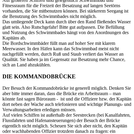
Auf größeren Schiffen sind gelegentlich Schwimmbad und
Fitnessraum für die Freizeit der Besatzung auf langen Seetörns
vorhanden, die Sie mitbenutzen können. Bei stärkerem Seegang ist
die Benutzung des Schwimmbades nicht möglich.
Das umliegende Deck kann durch über den Rand fließendes Wasser
glatt sein. Also Rutschgefahr! Bitte gut aufpassen. Die Befüllung
und Nutzung des Schwimmbades hängt von den Anordnungen des
Kapitäns ab.
Die Bordschwimmbäder füllt man auf hoher See mit klarem
Meerwasser. In den Häfen kann das Schwimmbad meist nicht
nachgefüllt werden, durch Ruß und Staub verliert das Wasser an
Qualität. Sie haben ja im Gegensatz zur Besatzung mehr Chance,
sich an Land abzukühlen.
DIE KOMMANDOBRÜCKE
Der Besuch der Kommandobrücke ist generell möglich. Denken Sie
aber bitte immer daran, dass die Brücke ein Arbeitsraum – man
könnte fast sagen Büroraum - ist und die Offiziere bzw. der Kapitän
dort neben der Wache auch telefonieren und wichtige Planungs- und
Verwaltungsarbeiten erledigen müssen.
Auf vielen Schiffen ist außerhalb der Seestrecken (bei Kanalfahrten,
Flussfahrten und Hafenansteuerungen) der Besuch der Brücke
eigentlich nicht möglich. Scheuen Sie sich aber nicht, den Kapitän
oder wachhabenden Offizier trotzdem danach zu fragen: ein