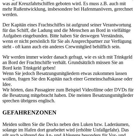
was auf Kreuzfahrtschiffen geboten wird. Es muss z.B. auch mit
mehr Rußentwicklung, insbesondere bei Hafenmanövern, gerechnet
werden.
Der Kapitän eines Frachtschiffes ist aufgrund seiner Verantwortung
für das Schiff, die Ladung und die Menschen an Bord in vielfältige
Aufgaben eingebunden. Bitte haben Sie deswegen Verständnis,
wenn er nicht persönlich für Sie als Ansprechpartner zur Verfügung
steht - oft kann auch ein anderes Crewmitglied behilflich sein.
Wir werden immer wieder danach gefragt, wie es sich mit Trinkgeld
an Bord der Frachtschiffe verhält. Grundsätzlich müssen Sie an
Bord kein Trinkgeld geben!
Wenn Sie jedoch Besatzungsmitgliedern etwas zukommen lassen
wollen, fragen Sie den Kapitän nach einer Gemeinschaftskasse oder
Idee.
Wir hörten, dass Passagiere zum Beispiel Videofilme oder DVDs für
die Besatzung mitgebracht haben. Die meisten Besatzungsmitglieder
sprechen übrigens englisch.
GEFAHRENZONEN
Meiden sollten Sie die Decks neben den Luken bzw. Laderäumen,
solange im Hafen dort gearbeitet wird (erhöhte Unfallgefahr). Das
gilt auch während des An- und Ablegens besonders für Vor- und