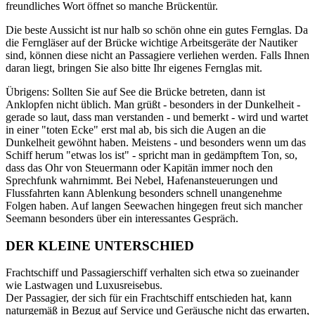
freundliches Wort öffnet so manche Brückentür.
Die beste Aussicht ist nur halb so schön ohne ein gutes Fernglas. Da
die Ferngläser auf der Brücke wichtige Arbeitsgeräte der Nautiker
sind, können diese nicht an Passagiere verliehen werden. Falls Ihnen
daran liegt, bringen Sie also bitte Ihr eigenes Fernglas mit.
Übrigens: Sollten Sie auf See die Brücke betreten, dann ist
Anklopfen nicht üblich. Man grüßt - besonders in der Dunkelheit -
gerade so laut, dass man verstanden - und bemerkt - wird und wartet
in einer "toten Ecke" erst mal ab, bis sich die Augen an die
Dunkelheit gewöhnt haben. Meistens - und besonders wenn um das
Schiff herum "etwas los ist" - spricht man in gedämpftem Ton, so,
dass das Ohr von Steuermann oder Kapitän immer noch den
Sprechfunk wahrnimmt. Bei Nebel, Hafenansteuerungen und
Flussfahrten kann Ablenkung besonders schnell unangenehme
Folgen haben. Auf langen Seewachen hingegen freut sich mancher
Seemann besonders über ein interessantes Gespräch.
DER KLEINE UNTERSCHIED
Frachtschiff und Passagierschiff verhalten sich etwa so zueinander
wie Lastwagen und Luxusreisebus.
Der Passagier, der sich für ein Frachtschiff entschieden hat, kann
naturgemäß in Bezug auf Service und Geräusche nicht das erwarten,