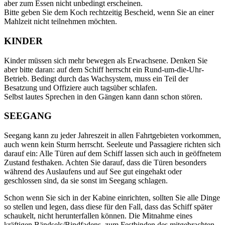
aber zum Essen nicht unbedingt erscheinen.
Bitte geben Sie dem Koch rechtzeitig Bescheid, wenn Sie an einer
Mahlzeit nicht teilnehmen möchten.
KINDER
Kinder müssen sich mehr bewegen als Erwachsene. Denken Sie
aber bitte daran: auf dem Schiff herrscht ein Rund-um-die-Uhr-
Betrieb. Bedingt durch das Wachsystem, muss ein Teil der
Besatzung und Offiziere auch tagsüber schlafen.
Selbst lautes Sprechen in den Gängen kann dann schon stören.
SEEGANG
Seegang kann zu jeder Jahreszeit in allen Fahrtgebieten vorkommen,
auch wenn kein Sturm herrscht. Seeleute und Passagiere richten sich
darauf ein: Alle Türen auf dem Schiff lassen sich auch in geöffnetem
Zustand festhaken. Achten Sie darauf, dass die Türen besonders
während des Auslaufens und auf See gut eingehakt oder
geschlossen sind, da sie sonst im Seegang schlagen.
Schon wenn Sie sich in der Kabine einrichten, sollten Sie alle Dinge
so stellen und legen, dass diese für den Fall, dass das Schiff später
schaukelt, nicht herunterfallen können. Die Mitnahme eines
kräftigen Bändsels/Bindfadens zum Festbinden des mitgebrachten