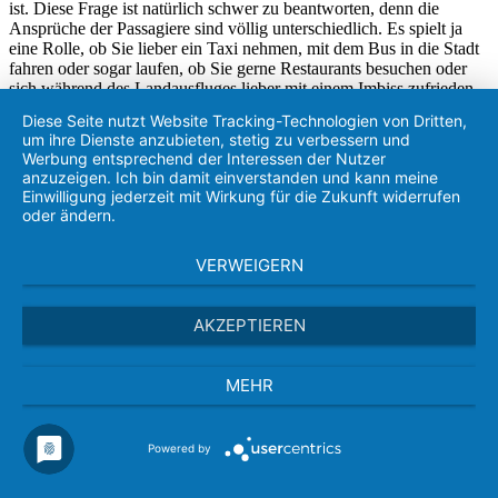
ist. Diese Frage ist natürlich schwer zu beantworten, denn die
Ansprüche der Passagiere sind völlig unterschiedlich. Es spielt ja
eine Rolle, ob Sie lieber ein Taxi nehmen, mit dem Bus in die Stadt
fahren oder sogar laufen, ob Sie gerne Restaurants besuchen oder
sich während des Landausfluges lieber mit einem Imbiss zufrieden
geben und abends an Bord essen, ob Geschenke mitzubringen sind
Diese Seite nutzt Website Tracking-Technologien von Dritten,
oder nicht.
um ihre Dienste anzubieten, stetig zu verbessern und
Werbung entsprechend der Interessen der Nutzer
Meine Faustformel für den Fall, dass das ganz schwer einzuschätzen
anzuzeigen. Ich bin damit einverstanden und kann meine
ist, lautet: Für jeden Hafen einfach das Doppelte der Summe
Einwilligung jederzeit mit Wirkung für die Zukunft widerrufen
mitnehmen, welche Sie bei einem Bummel durch eine Ihnen fremde
oder ändern.
Stadt in Deutschland ausgeben würden.
An Bord selbst benötigen Sie ja nur für Getränke aus der Kantine,
VERWEIGERN
Tabakwaren und eventuelle Telefongespräche vom Schiff aus ein
"Taschengeld" in Bordwährung.
AKZEPTIEREN
KOMMUNIKATION
MEHR
Das Benutzen der bordeigenen Kommunikationsmittel ist nur in
Ausnahmefällen möglich. Die dafür anfallenden Gebühren werden
an Bord vom Passagier direkt bezahlt.
Wir raten daher zur Mitnahme des eigenen Handys. Handys
Powered by
funktionieren allerdings nur im Küstenbereich und nicht in allen
Ländern. Am besten informieren Sie sich vor Reisebeginn bei Ihrem