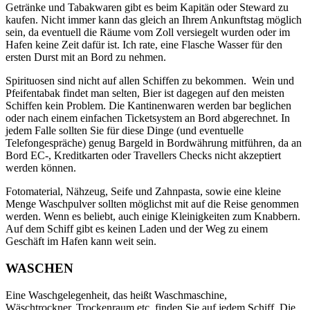
Getränke und Tabakwaren gibt es beim Kapitän oder Steward zu
kaufen. Nicht immer kann das gleich an Ihrem Ankunftstag möglich
sein, da eventuell die Räume vom Zoll versiegelt wurden oder im
Hafen keine Zeit dafür ist. Ich rate, eine Flasche Wasser für den
ersten Durst mit an Bord zu nehmen.
Spirituosen sind nicht auf allen Schiffen zu bekommen. Wein und
Pfeifentabak findet man selten, Bier ist dagegen auf den meisten
Schiffen kein Problem. Die Kantinenwaren werden bar beglichen
oder nach einem einfachen Ticketsystem an Bord abgerechnet. In
jedem Falle sollten Sie für diese Dinge (und eventuelle
Telefongespräche) genug Bargeld in Bordwährung mitführen, da an
Bord EC-, Kreditkarten oder Travellers Checks nicht akzeptiert
werden können.
Fotomaterial, Nähzeug, Seife und Zahnpasta, sowie eine kleine
Menge Waschpulver sollten möglichst mit auf die Reise genommen
werden. Wenn es beliebt, auch einige Kleinigkeiten zum Knabbern.
Auf dem Schiff gibt es keinen Laden und der Weg zu einem
Geschäft im Hafen kann weit sein.
WASCHEN
Eine Waschgelegenheit, das heißt Waschmaschine,
Wäschtrockner, Trockenraum etc. finden Sie auf jedem Schiff. Die