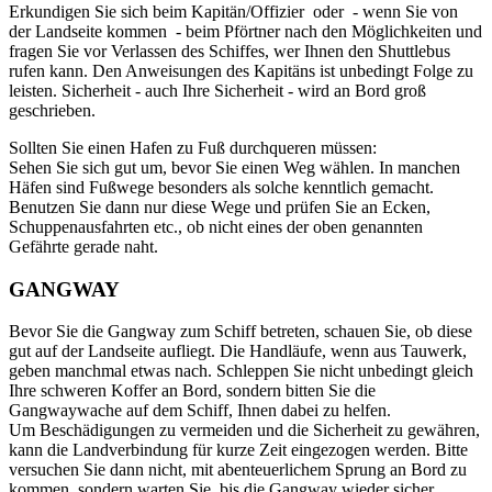
Erkundigen Sie sich beim Kapitän/Offizier oder - wenn Sie von
der Landseite kommen - beim Pförtner nach den Möglichkeiten und
fragen Sie vor Verlassen des Schiffes, wer Ihnen den Shuttlebus
rufen kann. Den Anweisungen des Kapitäns ist unbedingt Folge zu
leisten. Sicherheit - auch Ihre Sicherheit - wird an Bord groß
geschrieben.
Sollten Sie einen Hafen zu Fuß durchqueren müssen:
Sehen Sie sich gut um, bevor Sie einen Weg wählen. In manchen
Häfen sind Fußwege besonders als solche kenntlich gemacht.
Benutzen Sie dann nur diese Wege und prüfen Sie an Ecken,
Schuppenausfahrten etc., ob nicht eines der oben genannten
Gefährte gerade naht.
GANGWAY
Bevor Sie die Gangway zum Schiff betreten, schauen Sie, ob diese
gut auf der Landseite aufliegt. Die Handläufe, wenn aus Tauwerk,
geben manchmal etwas nach. Schleppen Sie nicht unbedingt gleich
Ihre schweren Koffer an Bord, sondern bitten Sie die
Gangwaywache auf dem Schiff, Ihnen dabei zu helfen.
Um Beschädigungen zu vermeiden und die Sicherheit zu gewähren,
kann die Landverbindung für kurze Zeit eingezogen werden. Bitte
versuchen Sie dann nicht, mit abenteuerlichem Sprung an Bord zu
kommen, sondern warten Sie, bis die Gangway wieder sicher