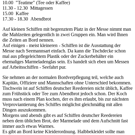
10.00 "Teatime" (Tee oder Kaffee)
11.30 - 12.30 Mittagessen
15.00 Kaffee
17.30 - 18.30 Abendbrot
Auf kleinen Schiffen mit begrenztem Platz in der Messe nimmt man
die Mahlzeiten gelegentlich in zwei Gruppen ein. Man wird Ihnen
die Zeiten an Bord nennen.
Auf einigen - meist kleineren - Schiffen ist die Ausstattung der
Messe nach Seemannsart einfach. Da kann die Tischdecke schon
mal aus pflegeleichtem Plastik oder der Zuckerbehälter ein
ehemaliges Marmeladenglas sein. Es handelt sich eben um Messen
auf Arbeitsschiffen - Seefahrt pur.
Sie nehmen an der normalen Bordverpflegung teil, welche auch
Kapitän, Offiziere und Mannschaften ohne Unterschied bekommen.
Tischwein ist auf Schiffen deutscher Reedereien nicht üblich, Kaffee
zum Frühstück oder Tee zum Abendbrot jedoch schon. Der Koch
muss nach einem Plan kochen, der es ihm erlaubt, bis zur nächsten
Verproviantierung des Schiffes möglichst gleichmäßig mit allen
Dingen auszukommen.
Morgens und abends gibt es auf Schiffen deutscher Reedereien
neben dem üblichen Brot, der Marmelade und dem Aufschnitt fast
immer auch etwas Warmes.
Es gibt an Bord keine Kleiderordnung. Halbbekleidet sollte man