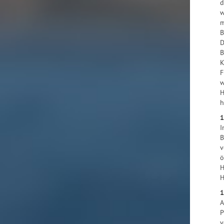
d
w
m
B
D
B
K
F
w
H
h
1
I
B
v
ö
H
H
1
A
P
v