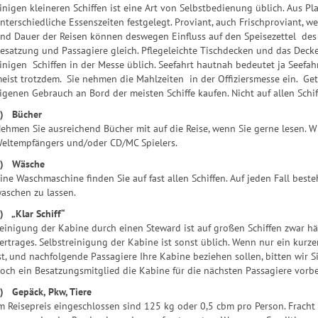
inigen kleineren Schiffen ist eine Art von Selbstbedienung üblich. Aus P
nterschiedliche Essenszeiten festgelegt. Proviant, auch Frischproviant, w
nd Dauer der Reisen können deswegen Einfluss auf den Speisezettel des S
esatzung und Passagiere gleich. Pflegeleichte Tischdecken und das Decke
inigen Schiffen in der Messe üblich. Seefahrt hautnah bedeutet ja Seefah
eist trotzdem. Sie nehmen die Mahlzeiten in der Offiziersmesse ein. G
igenen Gebrauch an Bord der meisten Schiffe kaufen. Nicht auf allen Schi
) Bücher
ehmen Sie ausreichend Bücher mit auf die Reise, wenn Sie gerne lesen. 
eltempfängers und/oder CD/MC Spielers.
) Wäsche
ine Waschmaschine finden Sie auf fast allen Schiffen. Auf jeden Fall bes
aschen zu lassen.
) „Klar Schiff“
einigung der Kabine durch einen Steward ist auf großen Schiffen zwar hä
ertrages. Selbstreinigung der Kabine ist sonst üblich. Wenn nur ein kurz
st, und nachfolgende Passagiere Ihre Kabine beziehen sollen, bitten wir Si
och ein Besatzungsmitglied die Kabine für die nächsten Passagiere vorb
) Gepäck, Pkw, Tiere
m Reisepreis eingeschlossen sind 125 kg oder 0,5 cbm pro Person. Fracht