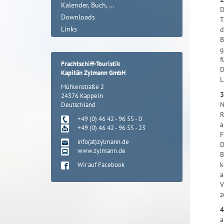
Kalender, Buch, ...
D
Downloads
T
Links
d
B
g
f
Frachtschiff-Touristik
D
Kapitän Zylmann GmbH
L
Mühlenstraße 2
3
24376 Kappeln
N
Deutschland
R
+49 (0) 46 42 - 96 55 - 0
a
+49 (0) 46 42 - 96 55 - 23
F
info(at)zylmann.de
D
www.zylmann.de
B
k
Wir auf Facebook
a
V
z
4
a