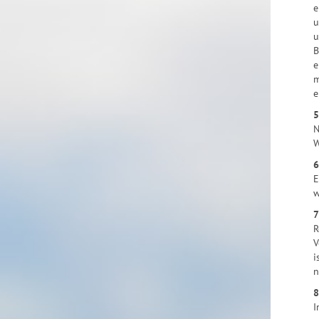
e
u
u
B
e
m
e
5
N
W
6
E
w
7
R
V
i
n
8
I