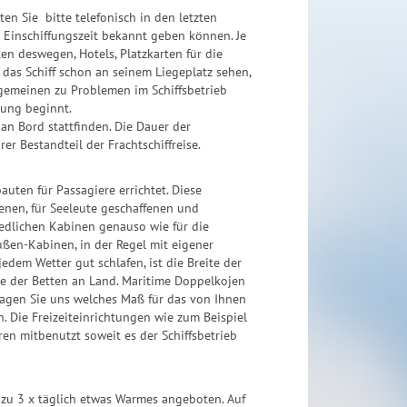
ten Sie bitte telefonisch in den letzten
e Einschiffungszeit bekannt geben können. Je
ten deswegen, Hotels, Platzkarten für die
 das Schiff schon an seinem Liegeplatz sehen,
lgemeinen zu Problemen im Schiffsbetrieb
mung beginnt.
an Bord stattfinden. Die Dauer der
 Bestandteil der Frachtschiffreise.
ten für Passagiere errichtet. Diese
nen, für Seeleute geschaffenen und
iedlichen Kabinen genauso wie für die
ußen-Kabinen, in der Regel mit eigener
dem Wetter gut schlafen, ist die Breite der
die der Betten an Land. Maritime Doppelkojen
ragen Sie uns welches Maß für das von Ihnen
n. Die Freizeiteinrichtungen wie zum Beispiel
n mitbenutzt soweit es der Schiffsbetrieb
is zu 3 x täglich etwas Warmes angeboten. Auf