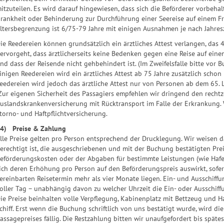
itzuteilen. Es wird darauf hingewiesen, dass sich die Beförderer vorbeha
rankheit oder Behinderung zur Durchführung einer Seereise auf einem Fra
ltersbegrenzung ist 6/75-79 Jahre mit einigen Ausnahmen je nach Jahresze
ie Reedereien können grundsätzlich ein ärztliches Attest verlangen, das
ervorgeht, dass ärztlicherseits keine Bedenken gegen eine Reise auf eine
nd dass der Reisende nicht gehbehindert ist. (Im Zweifelsfalle bitte vor 
inigen Reedereien wird ein ärztliches Attest ab 75 Jahre zusätzlich scho
eedereien wird jedoch das ärztliche Attest nur von Personen ab dem 65. L
ur eigenen Sicherheit des Passagiers empfehlen wir dringend den rechtze
uslandskrankenversicherung mit Rücktransport im Falle der Erkrankung. 
torno- und Haftpflichtversicherung.
4) Preise & Zahlung
lle Preise gelten pro Person entsprechend der Drucklegung. Wir weisen da
erechtigt ist, die ausgeschriebenen und mit der Buchung bestätigten Pre
eförderungskosten oder der Abgaben für bestimmte Leistungen (wie Haf
ich deren Erhöhung pro Person auf den Beförderungspreis auswirkt, sof
ereinbarten Reisetermin mehr als vier Monate liegen. Ein- und Ausschiffu
oller Tag – unabhängig davon zu welcher Uhrzeit die Ein- oder Ausschiffu
ie Preise beinhalten volle Verpflegung, Kabinenplatz mit Bettzeug und 
chiff. Erst wenn die Buchung schriftlich von uns bestätigt wurde, wird 
assagepreises fällig. Die Restzahlung bitten wir unaufgefordert bis späte