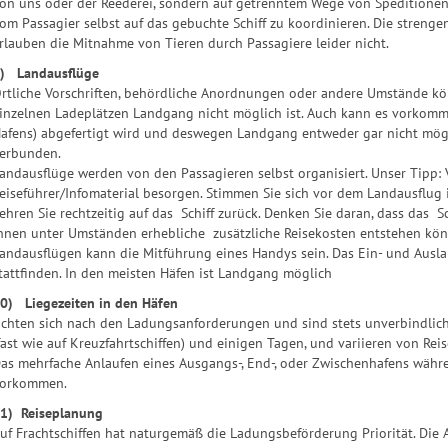
on uns oder der Reederei, sondern auf getrenntem Wege von Speditione
om Passagier selbst auf das gebuchte Schiff zu koordinieren. Die streng
rlauben die Mitnahme von Tieren durch Passagiere leider nicht.
) Landausflüge
rtliche Vorschriften, behördliche Anordnungen oder andere Umstände kö
inzelnen Ladeplätzen Landgang nicht möglich ist. Auch kann es vorkomme
afens) abgefertigt wird und deswegen Landgang entweder gar nicht mögli
erbunden.
andausflüge werden von den Passagieren selbst organisiert. Unser Tipp: V
eiseführer/Infomaterial besorgen. Stimmen Sie sich vor dem Landausflug 
ehren Sie rechtzeitig auf das Schiff zurück. Denken Sie daran, dass das Sc
hnen unter Umständen erhebliche zusätzliche Reisekosten entstehen könn
andausflügen kann die Mitführung eines Handys sein. Das Ein- und Ausla
tattfinden. In den meisten Häfen ist Landgang möglich
0) Liegezeiten in den Häfen
ichten sich nach den Ladungsanforderungen und sind stets unverbindlic
fast wie auf Kreuzfahrtschiffen) und einigen Tagen, und variieren von Reis
as mehrfache Anlaufen eines Ausgangs-, End-, oder Zwischenhafens währ
orkommen.
1) Reiseplanung
uf Frachtschiffen hat naturgemäß die Ladungsbeförderung Priorität. Di