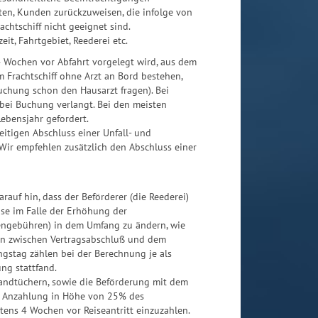
lten, Kunden zurückzuweisen, die infolge von
chtschiff nicht geeignet sind.
it, Fahrtgebiet, Reederei etc.
 4 Wochen vor Abfahrt vorgelegt wird, aus dem
m Frachtschiff ohne Arzt an Bord bestehen,
Buchung schon den Hausarzt fragen). Bei
n bei Buchung verlangt. Bei den meisten
ebensjahr gefordert.
itigen Abschluss einer Unfall- und
Wir empfehlen zusätzlich den Abschluss einer
rauf hin, dass der Beförderer (die Reederei)
ise im Falle der Erhöhung der
engebühren) in dem Umfang zu ändern, wie
ern zwischen Vertragsabschluß und dem
ngstag zählen bei der Berechnung je als
ng stattfand.
Handtüchern, sowie die Beförderung mit dem
die Anzahlung in Höhe von 25% des
stens 4 Wochen vor Reiseantritt einzuzahlen.