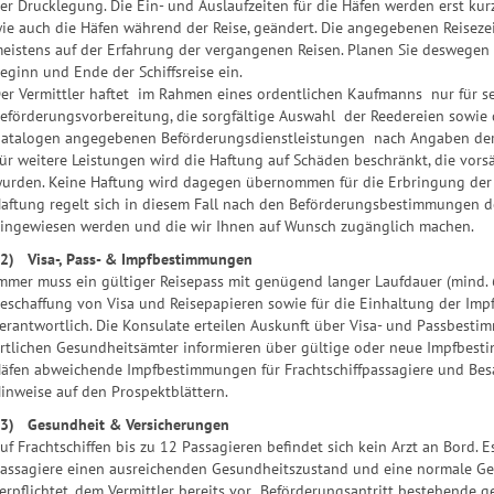
er Drucklegung. Die Ein- und Auslaufzeiten für die Häfen werden erst kur
ie auch die Häfen während der Reise, geändert. Die angegebenen Reiseze
eistens auf der Erfahrung der vergangenen Reisen. Planen Sie deswegen
eginn und Ende der Schiffsreise ein.
er Vermittler haftet im Rahmen eines ordentlichen Kaufmanns nur für s
eförderungsvorbereitung, die sorgfältige Auswahl der Reedereien sowie d
atalogen angegebenen Beförderungsdienstleistungen nach Angaben der 
ür weitere Leistungen wird die Haftung auf Schäden beschränkt, die vorsä
urden. Keine Haftung wird dagegen übernommen für die Erbringung der B
aftung regelt sich in diesem Fall nach den Beförderungsbestimmungen der
ingewiesen werden und die wir Ihnen auf Wunsch zugänglich machen.
2) Visa-, Pass- & Impfbestimmungen
mmer muss ein gültiger Reisepass mit genügend langer Laufdauer (mind. 
eschaffung von Visa und Reisepapieren sowie für die Einhaltung der Imp
erantwortlich. Die Konsulate erteilen Auskunft über Visa- und Passbesti
rtlichen Gesundheitsämter informieren über gültige oder neue Impfbest
äfen abweichende Impfbestimmungen für Frachtschiffpassagiere und Besa
inweise auf den Prospektblättern.
3) Gesundheit & Versicherungen
uf Frachtschiffen bis zu 12 Passagieren befindet sich kein Arzt an Bord. Es
assagiere einen ausreichenden Gesundheitszustand und eine normale Geh
erpflichtet, dem Vermittler bereits vor Beförderungsantritt bestehende 