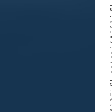
1
B
1
D
M
F
B
b
z
g
d
n
d
d
1
D
a
L
W
v
n