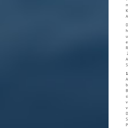
m
K
A
D
h
u
e
R
Z
A
S
1
A
b
B
s
v
v
D
S
P