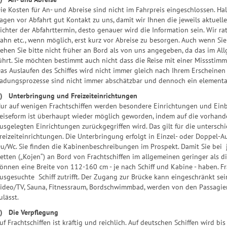
ie Kosten für An- und Abreise sind nicht im Fahrpreis eingeschlossen. Hal
agen vor Abfahrt gut Kontakt zu uns, damit wir Ihnen die jeweils aktuell
ichter der Abfahrttermin, desto genauer wird die Information sein. Wir ra
ahn etc., wenn möglich, erst kurz vor Abreise zu besorgen. Auch wenn Sie
ehen Sie bitte nicht früher an Bord als von uns angegeben, da das im Al
ührt. Sie möchten bestimmt auch nicht dass die Reise mit einer Missstim
as Auslaufen des Schiffes wird nicht immer gleich nach Ihrem Erscheinen 
adungsprozesse sind nicht immer abschätzbar und dennoch ein elementarer
) Unterbringung und Freizeiteinrichtungen
ur auf wenigen Frachtschiffen werden besondere Einrichtungen und Einbau
eiseform ist überhaupt wieder möglich geworden, indem auf die vorhande
usgelegten Einrichtungen zurückgegriffen wird. Das gilt für die untersch
reizeiteinrichtungen. Die Unterbringung erfolgt in Einzel- oder Doppel-A
u/Wc. Sie finden die Kabinenbeschreibungen im Prospekt. Damit Sie bei je
etten („Kojen“) an Bord von Frachtschiffen im allgemeinen geringer als 
önnen eine Breite von 112-160 cm - je nach Schiff und Kabine - haben. F
usgesuchte Schiff zutrifft. Der Zugang zur Brücke kann eingeschränkt sei
ideo/TV, Sauna, Fitnessraum, Bordschwimmbad, werden von den Passagiere
ulässt.
) Die Verpflegung
uf Frachtschiffen ist kräftig und reichlich. Auf deutschen Schiffen wird b