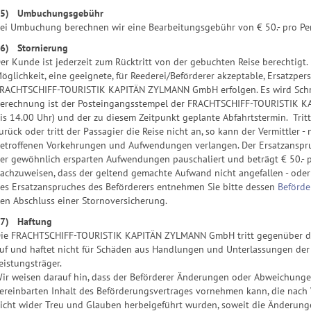
5) Umbuchungsgebühr
ei Umbuchung berechnen wir eine Bearbeitungsgebühr von € 50.- pro Pe
6) Stornierung
er Kunde ist jederzeit zum Rücktritt von der gebuchten Reise berechtigt. 
öglichkeit, eine geeignete, für Reederei/Beförderer akzeptable, Ersatzpers
RACHTSCHIFF-TOURISTIK KAPITÄN ZYLMANN GmbH erfolgen. Es wird Schrif
erechnung ist der Posteingangsstempel der FRACHTSCHIFF-TOURISTIK 
is 14.00 Uhr) und der zu diesem Zeitpunkt geplante Abfahrtstermin. Trit
urück oder tritt der Passagier die Reise nicht an, so kann der Vermittler -
etroffenen Vorkehrungen und Aufwendungen verlangen. Der Ersatzanspruc
er gewöhnlich ersparten Aufwendungen pauschaliert und beträgt € 50.- pr
achzuweisen, dass der geltend gemachte Aufwand nicht angefallen - oder e
es Ersatzanspruches des Beförderers entnehmen Sie bitte dessen
Beförd
en Abschluss einer Stornoversicherung.
7) Haftung
ie FRACHTSCHIFF-TOURISTIK KAPITÄN ZYLMANN GmbH tritt gegenüber den
uf und haftet nicht für Schäden aus Handlungen und Unterlassungen de
eistungsträger.
ir weisen darauf hin, dass der Beförderer Änderungen oder Abweichunge
ereinbarten Inhalt des Beförderungsvertrages vornehmen kann, die nach
icht wider Treu und Glauben herbeigeführt wurden, soweit die Änderung