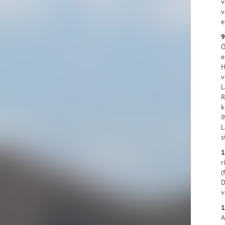
v
v
e
9
Ö
e
H
v
L
R
k
I
L
s
1
r
(
D
v
1
A