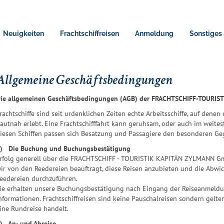
Neuigkeiten
Frachtschiffreisen
Anmeldung
Sonstiges
Allgemeine Geschäftsbedingungen
ie allgemeinen Geschäftsbedingungen (AGB) der FRACHTSCHIFF-TOURI
rachtschiffe sind seit urdenklichen Zeiten echte Arbeitsschiffe, auf dene
autnah erlebt. Eine Frachtschifffahrt kann geruhsam, oder auch im weites
iesen Schiffen passen sich Besatzung und Passagiere den besonderen Ge
) Die Buchung und Buchungsbestätigung
rfolg generell über die FRACHTSCHIFF - TOURISTIK KAPITÄN ZYLMANN Gmb
ir von den Reedereien beauftragt, diese Reisen anzubieten und die Abwi
eedereien durchzuführen.
ie erhalten unsere Buchungsbestätigung nach Eingang der Reiseanmel
nformationen. Frachtschiffreisen sind keine Pauschalreisen sondern gelt
ine Rundreise handelt.
) An- und Abreise