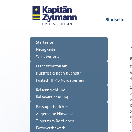
Startseite
Startseite
Neuigkeiten
Wir über uns
D
Frachtschiffreisen
F
h
Kurzfristig noch buchbar
d
Postschiff MS Nordstjernen
1
Reiseanmeldung
e
Reiseversicherung
w
R
Passagierberichte
S
Allgemeine Hinweise
I
Tipps zum Bordleben
e
Fotowettbewerb
2