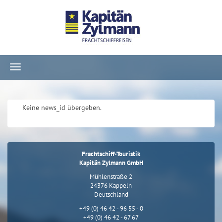
Navigation
ein-/ausblenden
Keine news_id übergeben.
Frachtschiff-Touristik
Kapitän Zylmann GmbH
Mühlenstraße 2
24376 Kappeln
Deutschland
+49 (0) 46 42 - 96 55 - 0
+49 (0) 46 42 - 67 67