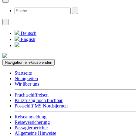
Deutsch
English
Navigation ein-/ausblenden
Startseite
Neuigkeiten
Wir über uns
Frachtschiffreisen
Kurzfristig noch buchbar
Postschiff MS Nordstjernen
Reiseanmeldung
Reiseversicherung
Passagierberichte
Allgemeine Hinweise