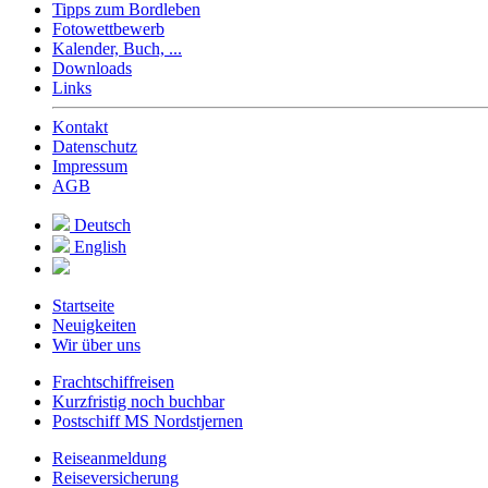
Tipps zum Bordleben
Fotowettbewerb
Kalender, Buch, ...
Downloads
Links
Kontakt
Datenschutz
Impressum
AGB
Deutsch
English
Startseite
Neuigkeiten
Wir über uns
Frachtschiffreisen
Kurzfristig noch buchbar
Postschiff MS Nordstjernen
Reiseanmeldung
Reiseversicherung