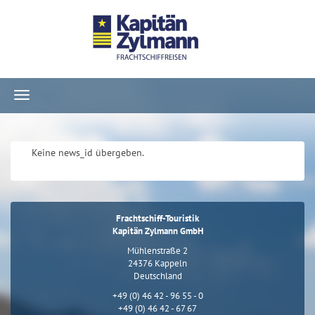
Navigation
ein-/ausblenden
Keine news_id übergeben.
Frachtschiff-Touristik
Kapitän Zylmann GmbH
Mühlenstraße 2
24376 Kappeln
Deutschland
+49 (0) 46 42 - 96 55 - 0
+49 (0) 46 42 - 67 67