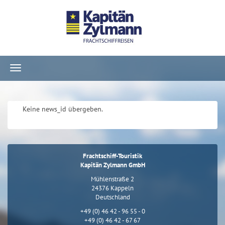
Navigation
ein-/ausblenden
Keine news_id übergeben.
Frachtschiff-Touristik
Kapitän Zylmann GmbH
Mühlenstraße 2
24376 Kappeln
Deutschland
+49 (0) 46 42 - 96 55 - 0
+49 (0) 46 42 - 67 67