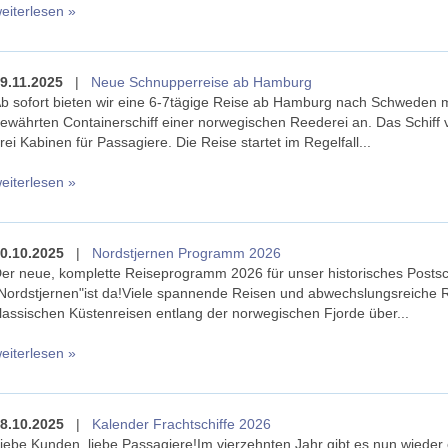
eiterlesen »
9.11.2025
|
Neue Schnupperreise ab Hamburg
b sofort bieten wir eine 6-7tägige Reise ab Hamburg nach Schweden 
ewährten Containerschiff einer norwegischen Reederei an. Das Schiff 
rei Kabinen für Passagiere. Die Reise startet im Regelfall...
eiterlesen »
0.10.2025
|
Nordstjernen Programm 2026
er neue, komplette Reiseprogramm 2026 für unser historisches Postsch
Nordstjernen"ist da!Viele spannende Reisen und abwechslungsreiche 
lassischen Küstenreisen entlang der norwegischen Fjorde über...
eiterlesen »
8.10.2025
|
Kalender Frachtschiffe 2026
iebe Kunden, liebe Passagiere!Im vierzehnten Jahr gibt es nun wieder 