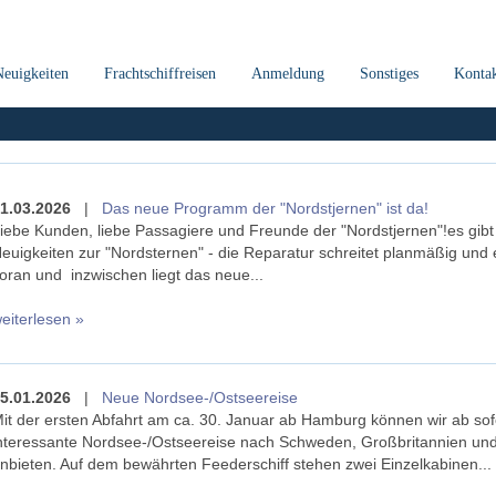
Neuigkeiten
Frachtschiffreisen
Anmeldung
Sonstiges
Konta
1.03.2026
|
Das neue Programm der "Nordstjernen" ist da!
iebe Kunden, liebe Passagiere und Freunde der "Nordstjernen"!es gibt
euigkeiten zur "Nordsternen" - die Reparatur schreitet planmäßig und e
oran und inzwischen liegt das neue...
eiterlesen »
5.01.2026
|
Neue Nordsee-/Ostseereise
it der ersten Abfahrt am ca. 30. Januar ab Hamburg können wir ab sof
nteressante Nordsee-/Ostseereise nach Schweden, Großbritannien und
nbieten. Auf dem bewährten Feederschiff stehen zwei Einzelkabinen...