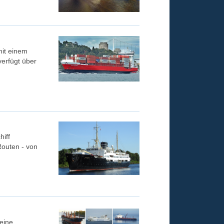
mit einem
verfügt über
iff
Routen - von
eine