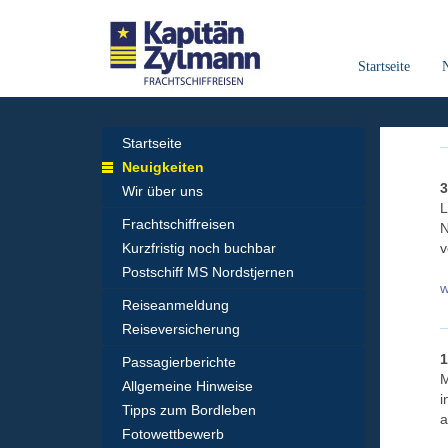
Startseite
Startseite
Neuigkeiten
3
Wir über uns
L
Frachtschiffreisen
N
Kurzfristig noch buchbar
v
Postschiff MS Nordstjernen
w
Reiseanmeldung
Reiseversicherung
1
Passagierberichte
M
Allgemeine Hinweise
i
Tipps zum Bordleben
a
Fotowettbewerb