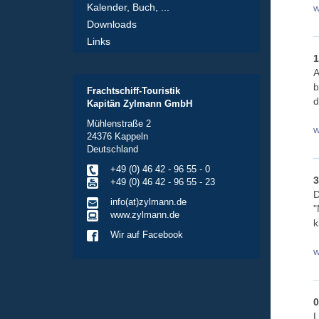
Kalender, Buch, ...
w
Downloads
Links
1
A
b
Frachtschiff-Touristik
d
Kapitän Zylmann GmbH
Mühlenstraße 2
w
24376 Kappeln
Deutschland
+49 (0) 46 42 - 96 55 - 0
3
+49 (0) 46 42 - 96 55 - 23
D
info(at)zylmann.de
"
www.zylmann.de
k
Wir auf Facebook
w
0
L