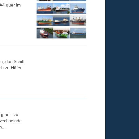
 A4 quer im
, das Schiff
ch zu Häfen
g an - zu
 wechselnde
...