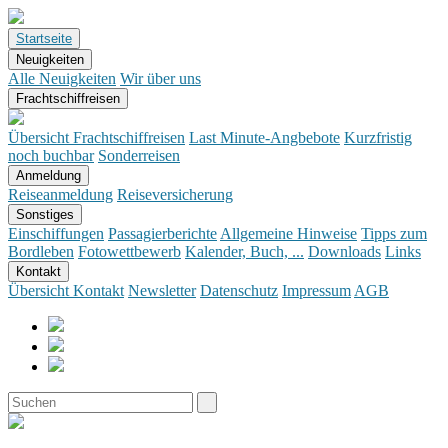
Startseite
Neuigkeiten
Alle Neuigkeiten
Wir über uns
Frachtschiffreisen
Übersicht Frachtschiffreisen
Last Minute-Angbebote
Kurzfristig
noch buchbar
Sonderreisen
Anmeldung
Reiseanmeldung
Reiseversicherung
Sonstiges
Einschiffungen
Passagierberichte
Allgemeine Hinweise
Tipps zum
Bordleben
Fotowettbewerb
Kalender, Buch, ...
Downloads
Links
Kontakt
Übersicht Kontakt
Newsletter
Datenschutz
Impressum
AGB