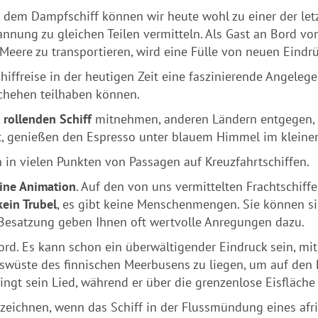
r dem Dampfschiff können wir heute wohl zu einer der let
nnung zu gleichen Teilen vermitteln. Als Gast an Bord vo
Meere zu transportieren, wird eine Fülle von neuen Eindr
hiffreise in der heutigen Zeit eine faszinierende Angelege
chehen teilhaben können.
t rollenden Schiff
mitnehmen, anderen Ländern entgegen, 
kt, genießen den Espresso unter blauem Himmel im kleine
h in vielen Punkten von Passagen auf Kreuzfahrtschiffen.
ine Animation
. Auf den von uns vermittelten Frachtschiff
kein Trubel
, es gibt keine Menschenmengen. Sie können si
Besatzung geben Ihnen oft wertvolle Anregungen dazu.
rd. Es kann schon ein überwältigender Eindruck sein, mi
iswüste des finnischen Meerbusens zu liegen, um auf den E
singt sein Lied, während er über die grenzenlose Eisfläche 
zeichnen, wenn das Schiff in der Flussmündung eines afr