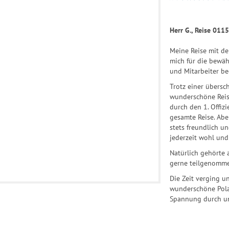
Herr G., Reise 011
Meine Reise mit de
mich für die bewäh
und Mitarbeiter b
Trotz einer übers
wunderschöne Reise
durch den 1. Offizi
gesamte Reise. Abe
stets freundlich un
jederzeit wohl und 
Natürlich gehörte 
gerne teilgenomm
Die Zeit verging u
wunderschöne Polar
Spannung durch u