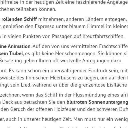
hiffreise in der heutigen Zeit eine faszinierende Angelege
chehen teilhaben können.
t rollenden Schiff
mitnehmen, anderen Ländern entgegen, 
kt, genießen den Espresso unter blauem Himmel im kleine
h in vielen Punkten von Passagen auf Kreuzfahrtschiffen.
ine Animation
. Auf den von uns vermittelten Frachtschiff
kein Trubel
, es gibt keine Menschenmengen. Sie können si
Besatzung geben Ihnen oft wertvolle Anregungen dazu.
rd. Es kann schon ein überwältigender Eindruck sein, mi
iswüste des finnischen Meerbusens zu liegen, um auf den E
singt sein Lied, während er über die grenzenlose Eisfläche 
zeichnen, wenn das Schiff in der Flussmündung eines afr
on Deck aus betrachten Sie den
blutroten Sonnenuntergan
d den Geruch der offenen Holzfeuer und den schweren Duf
, auch in unserer heutigen Zeit. Man muss nur ein wenig