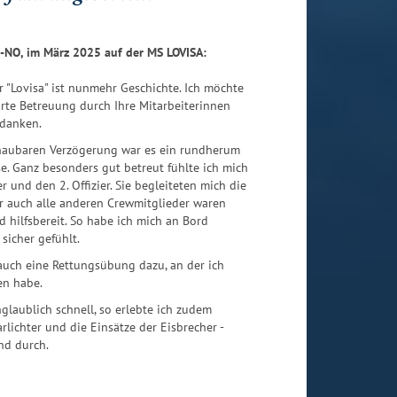
5-NO, im März 2025 auf der MS LOVISA:
r "Lovisa" ist nunmehr Geschichte. Ich möchte
rte Betreuung durch Ihre Mitarbeiterinnen
edanken.
chaubaren Verzögerung war es ein rundherum
. Ganz besonders gut betreut fühlte ich mich
er und den 2. Offizier. Sie begleiteten mich die
r auch alle anderen Crewmitglieder waren
d hilfsbereit. So habe ich mich an Bord
sicher gefühlt.
auch eine Rettungsübung dazu, an der ich
en habe.
nglaublich schnell, so erlebte ich zudem
lichter und die Einsätze der Eisbrecher -
nd durch.