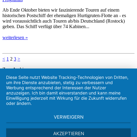
Ab Ende Oktober bieten wir faszinierende Touren auf einem
historischen Postschiff der ehemaligen Hurtigruten-Flotte an - es
wird voraussichtlich auch Touren ab/bis Deutschland (Rostock)
geben. Das Schiff verfügt über 74 Kabinen...
weiterlesen »
<
1
2
3
>
Zum Archiv
Diese Seite nutzt Website Tracking-Technologien von Dritten,
Frachtschiff-Touristik
um ihre Dienste anzubieten, stetig zu verbessern und
Kapitän Zylmann GmbH
Werbung entsprechend der Interessen der Nutzer
anzuzeigen. Ich bin damit einverstanden und kann meine
Mühlenstraße 2
Einwilligung jederzeit mit Wirkung für die Zukunft widerrufen
24376 Kappeln
oder ändern.
Deutschland
VERWEIGERN
+49 (0) 46 42 - 96 55 - 0
+49 (0) 46 42 - 96 55 - 23
AKZEPTIEREN