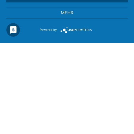
info(at)zylmann.de
www.zylmann.de
MEHR
Wir auf Facebook
Powered by
+49 (0) 46 42 - 96 55 - 0
+49 (0) 46 42 - 67 67