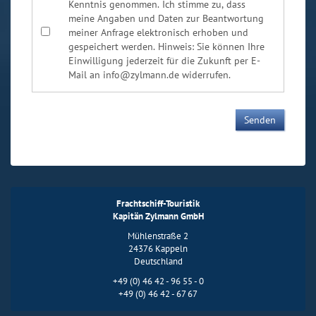
Kenntnis genommen. Ich stimme zu, dass
meine Angaben und Daten zur Beantwortung
meiner Anfrage elektronisch erhoben und
gespeichert werden. Hinweis: Sie können Ihre
Einwilligung jederzeit für die Zukunft per E-
Mail an info@zylmann.de widerrufen.
Frachtschiff-Touristik
Kapitän Zylmann GmbH
Mühlenstraße 2
24376 Kappeln
Deutschland
+49 (0) 46 42 - 96 55 - 0
+49 (0) 46 42 - 67 67